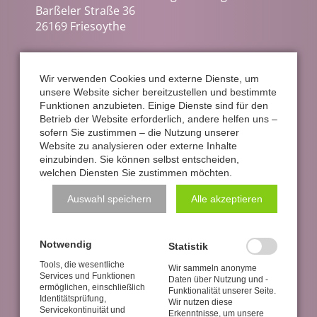
Barßeler Straße 36
26169 Friesoythe
Tel.
04491/921 453
E-Mail:
info@sassen-hochartz.de
Wir verwenden Cookies und externe Dienste, um
unsere Website sicher bereitzustellen und bestimmte
Funktionen anzubieten. Einige Dienste sind für den
Schauraum Öffnungszeiten:
Betrieb der Website erforderlich, andere helfen uns –
sofern Sie zustimmen – die Nutzung unserer
Montag bis Freitag 9 bis 12 Uhr und 14 bis 17
Website zu analysieren oder externe Inhalte
Uhr
einzubinden. Sie können selbst entscheiden,
welchen Diensten Sie zustimmen möchten.
Navigation
Impressum
Datenschutz
Google maps
Auswahl speichern
Alle akzeptieren
überspringen
KONTAKTFORMULAR
Notwendig
Statistik
Tools, die wesentliche
Wir sammeln anonyme
Services und Funktionen
Daten über Nutzung und -
ermöglichen, einschließlich
Funktionalität unserer Seite.
Identitätsprüfung,
Wir nutzen diese
Servicekontinuität und
Erkenntnisse, um unsere