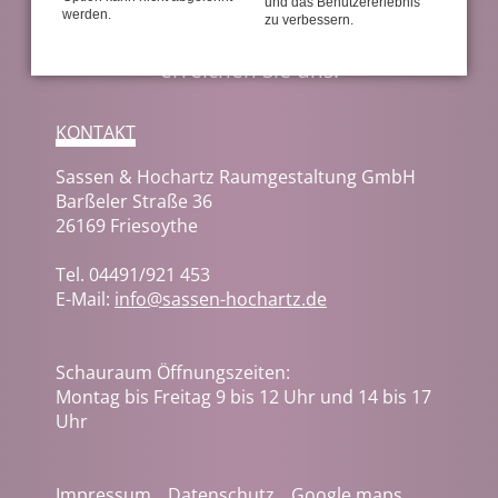
Sie möchten einen Termin
und das Benutzererlebnis
werden.
zu verbessern.
vereinbaren oder haben Fragen? So
erreichen Sie uns:
KONTAKT
Sassen & Hochartz Raumgestaltung GmbH
Barßeler Straße 36
26169 Friesoythe
Tel.
04491/921 453
E-Mail:
info@sassen-hochartz.de
Schauraum Öffnungszeiten:
Montag bis Freitag 9 bis 12 Uhr und 14 bis 17
Uhr
Navigation
Impressum
Datenschutz
Google maps