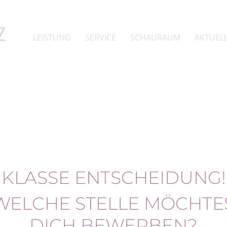
Navigation
LEISTUNG
SERVICE
SCHAURAUM
AKTUEL
überspringen
KLASSE ENTSCHEIDUNG!
WELCHE STELLE MÖCHTE
DICH BEWERBEN?