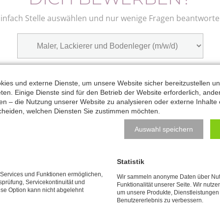
Einfach Stelle auswählen und nur wenige Fragen beantworte
ies und externe Dienste, um unsere Website sicher bereitzustellen u
Weiter zum nächsten Schritt
en. Einige Dienste sind für den Betrieb der Website erforderlich, ande
en – die Nutzung unserer Website zu analysieren oder externe Inhalte 
cheiden, welchen Diensten Sie zustimmen möchten.
Auswahl speichern
Statistik
e Services und Funktionen ermöglichen,
Wir sammeln anonyme Daten über Nut
tsprüfung, Servicekontinuität und
Funktionalität unserer Seite. Wir nutze
ese Option kann nicht abgelehnt
um unsere Produkte, Dienstleistungen
Benutzererlebnis zu verbessern.