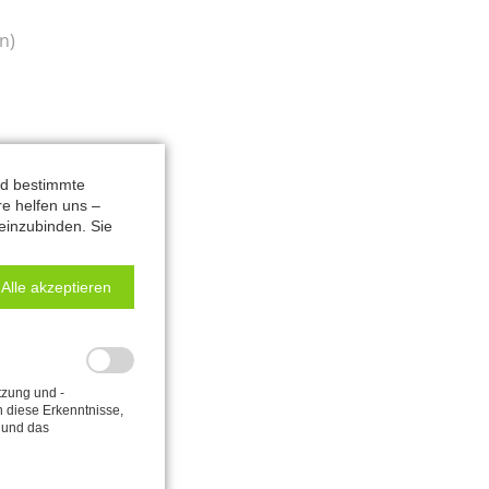
n)
nd bestimmte
re helfen uns –
einzubinden. Sie
Alle akzeptieren
zung und -
n diese Erkenntnisse,
 und das