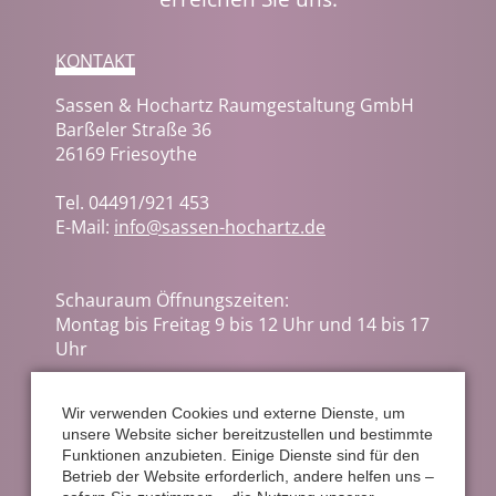
KONTAKT
Sassen & Hochartz Raumgestaltung GmbH
Barßeler Straße 36
26169 Friesoythe
Tel.
04491/921 453
E-Mail:
info@sassen-hochartz.de
Schauraum Öffnungszeiten:
Montag bis Freitag 9 bis 12 Uhr und 14 bis 17
Uhr
Wir verwenden Cookies und externe Dienste, um
Navigation
Impressum
Datenschutz
Google maps
unsere Website sicher bereitzustellen und bestimmte
überspringen
Funktionen anzubieten. Einige Dienste sind für den
Betrieb der Website erforderlich, andere helfen uns –
KONTAKTFORMULAR